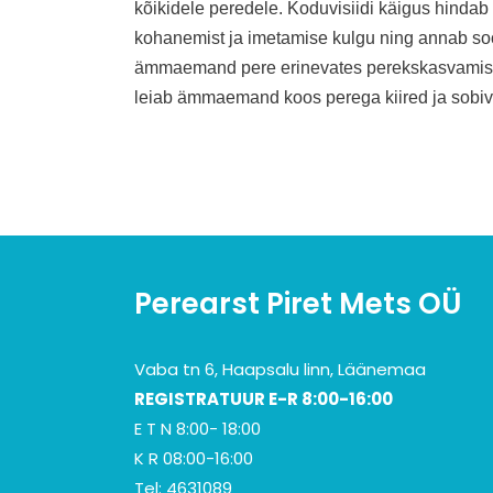
kõikidele peredele. Koduvisiidi käigus hinda
kohanemist ja imetamise kulgu ning annab soo
ämmaemand pere erinevates perekskasvamise 
leiab ämmaemand koos perega kiired ja sobi
Perearst Piret Mets OÜ
Vaba tn 6, Haapsalu linn, Läänemaa
REGISTRATUUR E-R 8:00-16:00
E T N 8:00- 18:00
K R 08:00-16:00
Tel: 4631089