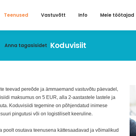
Teenused
Vastuvõtt
Info
Meie töötajad
Koduvisiit
Anna tagasisidet
siite teevad pereõde ja ämmaemand vastuvõtu päevadel,
siidi maksumus on 5 EUR, alla 2-aastastele lastele ja
asuta. Koduvisiidi tegemine on põhjendatud inimese
uuri pingutusi või on logistiliselt keeruline.
 poolt osutava teenusena kättesaadavad ja võimalikud