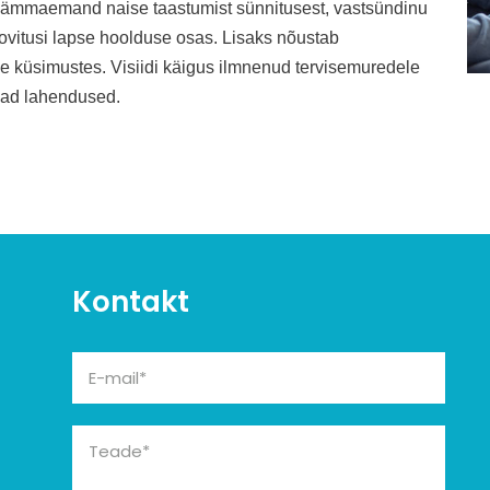
b ämmaemand naise taastumist sünnitusest, vastsündinu
vitusi lapse hoolduse osas. Lisaks nõustab
küsimustes. Visiidi käigus ilmnenud tervisemuredele
vad lahendused.
Kontakt