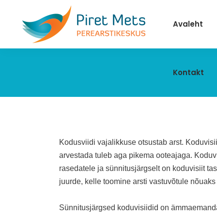
Avaleht
Kontakt
Kodusviidi vajalikkuse otsustab arst. Koduvi
arvestada tuleb aga pikema ooteajaga. Koduvi
rasedatele ja sünnitusjärgselt on koduvisiit t
juurde, kelle toomine arsti vastuvõtule nõuaks s
Sünnitusjärgsed koduvisiidid on ämmaemanda